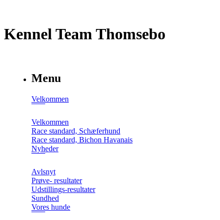
Kennel Team Thomsebo
Menu
Velkommen
Velkommen
Race standard, Schæferhund
Race standard, Bichon Havanais
Nyheder
Avlsnyt
Prøve- resultater
Udstillings-resultater
Sundhed
Vores hunde