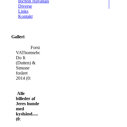
Bichon Havanais
Diverse
Links
Kontakt
Galleri
Forsidefotos:
VAThomsebo
Do It
(Dutten) &
Simone
foråret
2014 (0:
Alle
billeder af
Jeres hunde modtages
med
kyshånd.....
(0
: