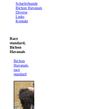
Schæferhunde
Bichon Havanais
Diverse
Links
Kontakt
Race
standard,
Bichon
Havanais
Bichon
Havanais,
race
standard