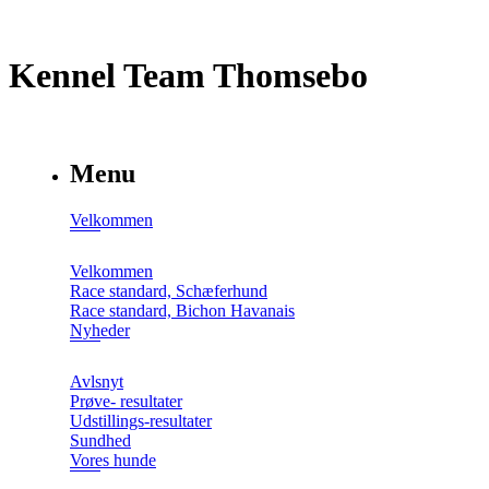
Kennel Team Thomsebo
Menu
Velkommen
Velkommen
Race standard, Schæferhund
Race standard, Bichon Havanais
Nyheder
Avlsnyt
Prøve- resultater
Udstillings-resultater
Sundhed
Vores hunde