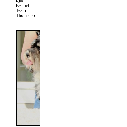
Ejer:
Kennel
Team
Thomsebo