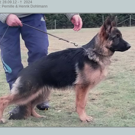
t: 28.09.12 - † 2024
r: Pernille & Henrik Dohlmann