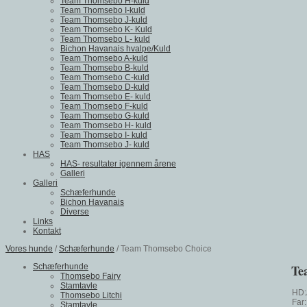
Team Thomsebo H-kuld
Team Thomsebo I-kuld
Team Thomsebo J-kuld
Team Thomsebo K- Kuld
Team Thomsebo L- kuld
Bichon Havanais hvalpe/Kuld
Team Thomsebo A-kuld
Team Thomsebo B-kuld
Team Thomsebo C-kuld
Team Thomsebo D-kuld
Team Thomsebo E- kuld
Team Thomsebo F-kuld
Team Thomsebo G-kuld
Team Thomsebo H- kuld
Team Thomsebo I- kuld
Team Thomsebo J- kuld
HAS
HAS- resultater igennem årene
Galleri
Galleri
Schæferhunde
Bichon Havanais
Diverse
Links
Kontakt
Vores hunde
/
Schæferhunde
/ Team Thomsebo Choice
Schæferhunde
Te
Thomsebo Fairy
Stamtavle
HD:
Thomsebo Litchi
Far
Stamtavle