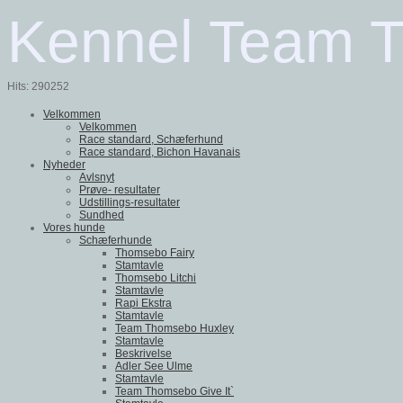
Kennel Team 
Hits: 290252
Velkommen
Velkommen
Race standard, Schæferhund
Race standard, Bichon Havanais
Nyheder
Avlsnyt
Prøve- resultater
Udstillings-resultater
Sundhed
Vores hunde
Schæferhunde
Thomsebo Fairy
Stamtavle
Thomsebo Litchi
Stamtavle
Rapi Ekstra
Stamtavle
Team Thomsebo Huxley
Stamtavle
Beskrivelse
Adler See Ulme
Stamtavle
Team Thomsebo Give It`