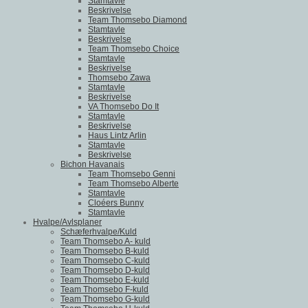
Stamtavle
Beskrivelse
Team Thomsebo Diamond
Stamtavle
Beskrivelse
Team Thomsebo Choice
Stamtavle
Beskrivelse
Thomsebo Zawa
Stamtavle
Beskrivelse
VA Thomsebo Do It
Stamtavle
Beskrivelse
Haus Lintz Arlin
Stamtavle
Beskrivelse
Bichon Havanais
Team Thomsebo Genni
Team Thomsebo Alberte
Stamtavle
Cloéers Bunny
Stamtavle
Hvalpe/Avlsplaner
Schæferhvalpe/Kuld
Team Thomsebo A- kuld
Team Thomsebo B-kuld
Team Thomsebo C-kuld
Team Thomsebo D-kuld
Team Thomsebo E-kuld
Team Thomsebo F-kuld
Team Thomsebo G-kuld