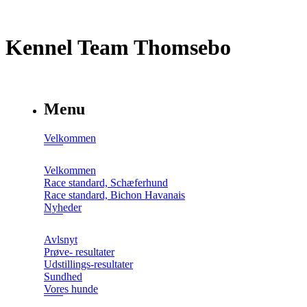
Kennel Team Thomsebo
Menu
Velkommen
Velkommen
Race standard, Schæferhund
Race standard, Bichon Havanais
Nyheder
Avlsnyt
Prøve- resultater
Udstillings-resultater
Sundhed
Vores hunde